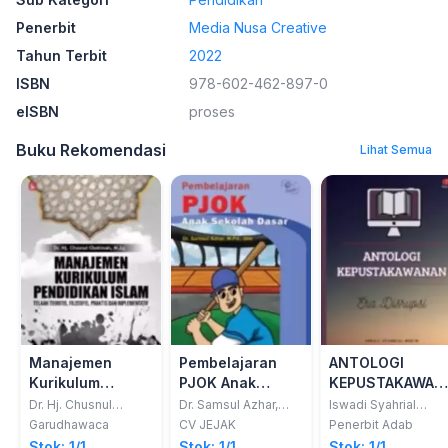
Penerbit
Media Nusa Creative
Tahun Terbit
2022
ISBN
978-602-462-897-0
eISBN
proses
Buku Rekomendasi
Lihat Semua
Manajemen
Pembelajaran
ANTOLOGI
Kurikulum
PJOK Anak
KEPUSTAKAWAN
Pendidikan Islam
Sekolah Dasar
ERA DISRUPSI
Dr. Hj. Chusnul
Dr. Samsul Azhar,
Iswadi Syahrial
Chotimah, M.Ag.
M.Pd.; dkk
Nupin, S.Sos., M.M.;
Garudhawaca
CV JEJAK
Penerbit Adab
Beni Adri Yassin,
Stok: 1/1
Stok: 1/1
Stok: 1/1