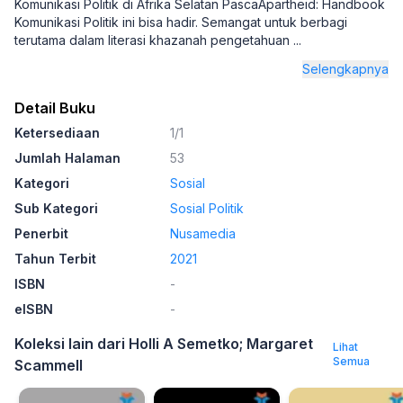
Komunikasi Politik di Afrika Selatan PascaApartheid: Handbook
Komunikasi Politik ini bisa hadir. Semangat untuk berbagi
terutama dalam literasi khazanah pengetahuan
...
Selengkapnya
Detail Buku
Ketersediaan
1/1
Jumlah Halaman
53
Kategori
Sosial
Sub Kategori
Sosial Politik
Penerbit
Nusamedia
Tahun Terbit
2021
ISBN
-
eISBN
-
Koleksi lain dari Holli A Semetko; Margaret
Lihat
Semua
Scammell