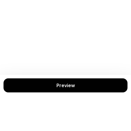
Preview
Buku Rekomendasi
Lihat Semua