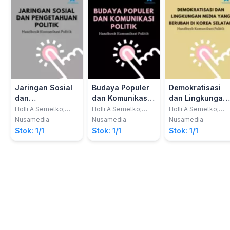
Jaringan Sosial
Budaya Populer
Demokratisasi
dan
dan Komunikasi
dan Lingkungan
Pengetahuan
Politik: Handbook
Media yang
Holli A Semetko;
Holli A Semetko;
Holli A Semetko;
Margaret Scammell
Margaret Scammell
Margaret Scammell
Politik: Handbook
Komunikasi
Berubah di Kore
Nusamedia
Nusamedia
Nusamedia
Komunikasi
Politik
Selatan:
Stok: 1/1
Stok: 1/1
Stok: 1/1
Politik
Handbook
Komunikasi
Politik