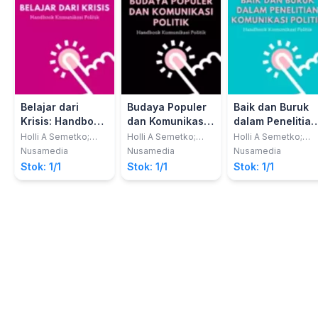
Belajar dari
Budaya Populer
Baik dan Buruk
Krisis: Handbook
dan Komunikasi
dalam Penelitian
Komunikasi
Politik: Handbook
Komunikasi
Holli A Semetko;
Holli A Semetko;
Holli A Semetko;
Margaret Scammell
Margaret Scammell
Margaret Scammell
Politik
Komunikasi
Politik: Handboo
Nusamedia
Nusamedia
Nusamedia
Politik
Komunikasi
Stok: 1/1
Stok: 1/1
Stok: 1/1
Politik