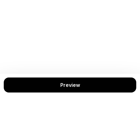
Preview
Buku Rekomendasi
Lihat Semua