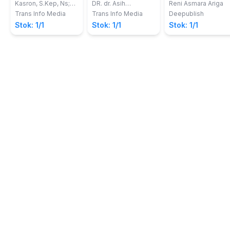
dan Tokohnya
Kerja Rumah
Keperawatan
Kasron, S.Kep, Ns;
DR. dr. Asih
Reni Asmara Ariga
Sahran, S.Kep, Ns;
Widowati. MARS
Sakit untuk
Trans Info Media
Trans Info Media
Deepublish
Usman B. Ohorella ,
Mahasiswa dan
Stok: 1/1
Stok: 1/1
Stok: 1/1
S.Kep, Ns
Rumah Sakit