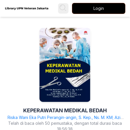
Login
KEPERAWATAN MEDIKAL BEDAH
Riska Wani Eka Putri Perangin-angin, S. Kep., Ns. M. KM; Azis
Mangara, S. Kep., Ners., M.M; Norong Perangin-angin, SST, M.
Telah di baca oleh 50 pemustaka, dengan total durasi baca
Biomed; Shanty Maria Lissanora Fernanda. SE., S. Kep., M.M &
18:56:38