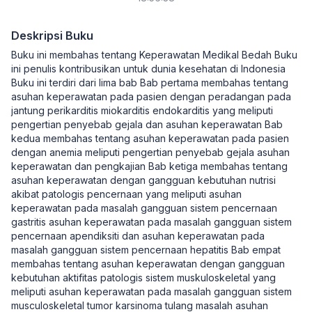
Noradina, S. Kep., Ns., M. Biomed
Deskripsi Buku
Buku ini membahas tentang Keperawatan Medikal Bedah Buku
ini penulis kontribusikan untuk dunia kesehatan di Indonesia
Buku ini terdiri dari lima bab Bab pertama membahas tentang
asuhan keperawatan pada pasien dengan peradangan pada
jantung perikarditis miokarditis endokarditis yang meliputi
pengertian penyebab gejala dan asuhan keperawatan Bab
kedua membahas tentang asuhan keperawatan pada pasien
dengan anemia meliputi pengertian penyebab gejala asuhan
keperawatan dan pengkajian Bab ketiga membahas tentang
asuhan keperawatan dengan gangguan kebutuhan nutrisi
akibat patologis pencernaan yang meliputi asuhan
keperawatan pada masalah gangguan sistem pencernaan
gastritis asuhan keperawatan pada masalah gangguan sistem
pencernaan apendiksiti dan asuhan keperawatan pada
masalah gangguan sistem pencernaan hepatitis Bab empat
membahas tentang asuhan keperawatan dengan gangguan
kebutuhan aktifitas patologis sistem muskuloskeletal yang
meliputi asuhan keperawatan pada masalah gangguan sistem
musculoskeletal tumor karsinoma tulang masalah asuhan