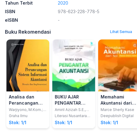
Tahun Terbit
2020
ISBN
978-623-228-778-5
eISBN
-
Buku Rekomendasi
Lihat Semua
Analisa dan
BUKU AJAR
Memahami
Perancangan
PENGANTAR
Akuntansi dari
Sistem Informasi
AKUNTANSI
Nol
Warjiyono, M.Kom.;
Amiril Azizah S.E.,
Marce Sherly Kase
Husni Faqih, M.Kom.
MSi., PhD.; Armini
Akuntansi;
Graha Ilmu
Literasi Nusantara
Deepublish Digital
Ningsih, S.E., M.M.
Abadi
Desain dan
Stok: 1/1
Stok: 1/1
Stok: 1/1
Implementasi