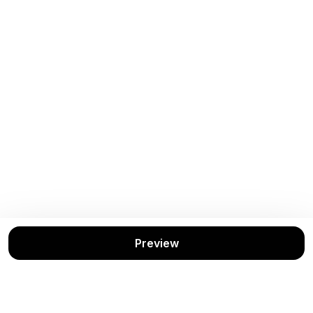
Buku Terkait
Lihat Semua
Preview