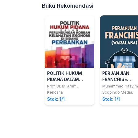
Buku Rekomendasi
POLITIK HUKUM
PERJANJIAN
PIDANA DALAM
FRANCHISE
PERLINDUNGANKORBAN
(WARALABA)
Prof. Dr. M. Arief
Muhammad Hasyim
Amrullah, S.H., M.Hum.
Aneboa, S.H., M.Kn
KEJAHATAN
Kencana
Scopindo Media
Pustaka
EKONOMI DI BIDANG
Stok: 1/1
Stok: 1/1
PERBANKAN