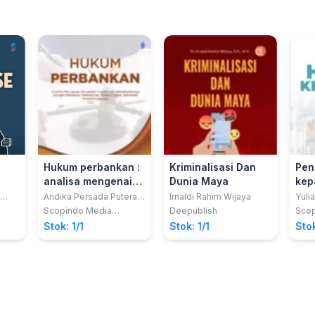
Hukum perbankan :
Kriminalisasi Dan
Pen
analisa mengenai
Dunia Maya
kepa
perjanjian kredit
dan
Andika Persada Putera ;
Irnaldi Rahim Wijaya
Yuli
editor, Mohammad
dan keterkaitannya
Scopindo Media
Deepublish
Scop
Zamroni
Pustaka
Pust
dengan batalnya
Stok: 1/1
Stok: 1/1
Stok
perkawinan debitur
serta alternatif
penyelesaiannya