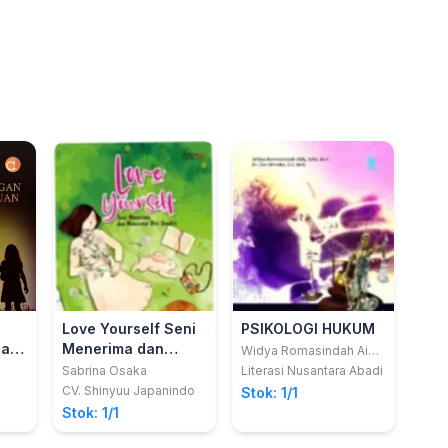
Love Yourself Seni
PSIKOLOGI HUKUM
nak
Menerima dan
Widya Romasindah Aidy,
S.Psi. M.H.; Dr. Dwi
Di
Mencintai Diri
Sabrina Osaka
Literasi Nusantara Abadi
Atmoko, S.H.,M.H.
Sendiri
CV. Shinyuu Japanindo
Stok: 1/1
Stok: 1/1