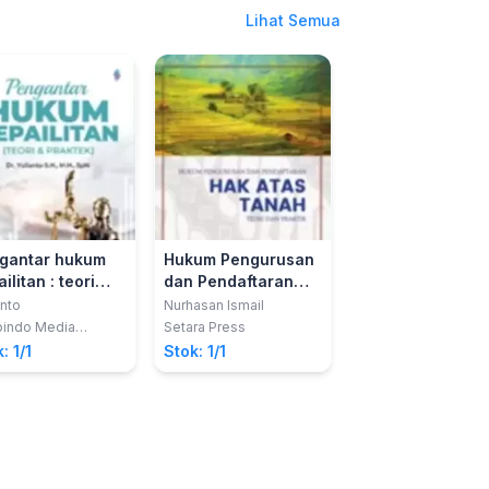
Lihat Semua
gantar hukum
Hukum Pengurusan
SOSIOLOGI HUK
ilitan : teori
dan Pendaftaran
Agus Suwartoyo; dk
 praktek
Hak Atas Tanah
anto
Nurhasan Ismail
Literasi Nusantara A
indo Media
Setara Press
Stok: 1/1
aka
: 1/1
Stok: 1/1