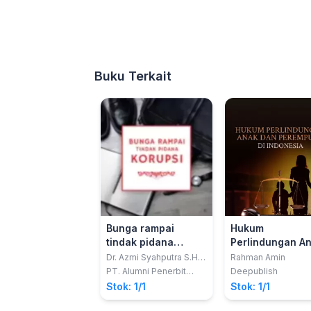
Buku Terkait
Bunga rampai
Hukum
tindak pidana
Perlindungan A
korupsi
Dan Perempuan 
Dr. Azmi Syahputra S.H.,
Rahman Amin
M.H.
Indonesia
PT. Alumni Penerbit
Deepublish
Akademik
Stok: 1/1
Stok: 1/1