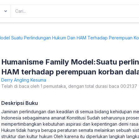
odel Suatu Perlindungan Hukum Dan HAM Terhadap Perempuan Korb
Humanisme Family Model:Suatu perli
HAM terhadap perempuan korban dal
(Sistem Perasilan Pidana Terpadu)
Derry Angling Kesuma
Telah di baca oleh 1 pemustaka, dengan total durasi baca 00:21:37
Deskripsi Buku
Jaminan perlindungan dan keadilan di semua bidang kehidupan m
Indonesia sebagaimana amanat Konstitusi Sudah seharusnya proses
mempertimbangkan kebutuhan aspirasi dan kepentingan demi rasa k
Hukum tidak hanya berupa peraturan semata melainkan sebuah sist
struktur dan kultur hukum Oleh karena itu diperlukan langkah la