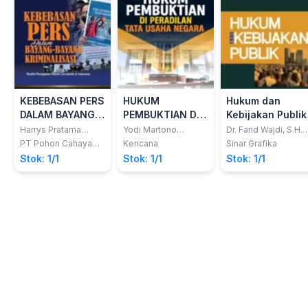
KEBEBASAN PERS
HUKUM
Hukum dan
DALAM BAYANG-
PEMBUKTIAN DI
Kebijakan Publik
BAYANG
PERADILAN TATA
Harrys Pratama
Yodi Martono
Dr. Farid Wajdi, S.H.,
Teguh; Netti
Wahyunadi;
M.Hum.; Andryan,
KRIMINALISASI :
USAHA NEGARA
PT Pohon Cahaya
Kencana
Sinar Grafika
Herawati
Sudarsono
S.H., M.H.
Semesta
Realita
Stok: 1/1
Stok: 1/1
Stok: 1/1
Penegakan
Hukum
Jurnalistik di
Indonesia