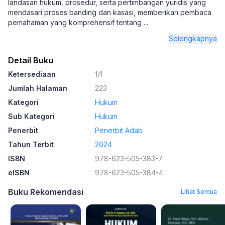
landasan hukum, prosedur, serta pertimbangan yuridis yang
mendasari proses banding dan kasasi, memberikan pembaca
pemahaman yang komprehensif tentang
...
Selengkapnya
Detail Buku
Ketersediaan
1/1
Jumlah Halaman
223
Kategori
Hukum
Sub Kategori
Hukum
Penerbit
Penerbit Adab
Tahun Terbit
2024
ISBN
978-623-505-383-7
eISBN
978-623-505-384-4
Buku Rekomendasi
Lihat Semua