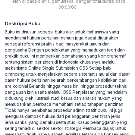
Telah di baca oleh 0 pemustaka, dengan total durasi baca
00:00:00
Deskripsi Buku
Buku ini disusun sebagai buku ajar untuk mahasiswa yang
mendalami hukum perizinan namun juga dapat digunakan
sebagai referensi praktis bagi masyarakat umum dan
pengusaha Dengan pendekatan yang memadukan teori dan
praktik buku ini memberikan pemahaman yang komprehensif
tentang sistem perizinan di Indonesia khususnya melalui
mekanisme Online Single Submission OSS Setiap bab
dirancang untuk menjelaskan secara sistematis mulai dari dasar
dasar hukum perizinan sejarah perkembangan kebijakan dari
era kolonial Belanda hingga masa kini hingga prosedur teknis
pengajuan izin usaha melalui OSS Penjelasan yang mendalam
didukung oleh ilustrasi studi kasus dan analisis hukum yang
memudahkan pembaca memahami setiap tahapan perizinan
Tidak hanya membahas prosedur administratif buku ini juga
mengulas dampak hukum dari pelanggaran perizinan jenis
jenis sanksi yang berlaku serta studi kasus pelanggaran yang
sering terjadi di sektor sektor strategis Pembaca diajak untuk
memahami tidak hanya aspek legalitas tetapi juga konsekuensi