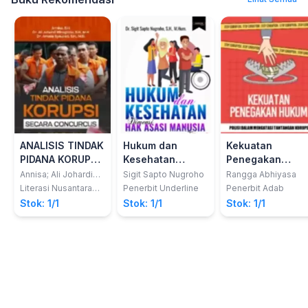
ANALISIS TINDAK
Hukum dan
Kekuatan
PIDANA KORUPSI
Kesehatan
Penegakan
SECARA
Dimensi Hak
Hukum : Polisi
Annisa; Ali Johardi
Sigit Sapto Nugroho
Rangga Abhiyasa
Wirogioto; Amalia
CONCURCUS:
Asasi Manusia
dalam Mengatas
Literasi Nusantara
Penerbit Underline
Penerbit Adab
Syauket
Abadi
TEORI & PRAKTIK
Tantangan
Stok: 1/1
Stok: 1/1
Stok: 1/1
Korupsi