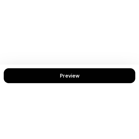
Preview
Buku Terkait
Lihat Semua