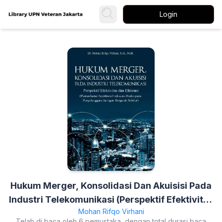
Login
Hukum Merger, Konsolidasi Dan Akuisisi Pada
Industri Telekomunikasi (Perspektif Efektivitas
Mohan Rifqo Virhani
Dan Efisiensi (Pemanfaatan Spektrum
Telah di baca oleh 6 pemustaka, dengan total durasi baca