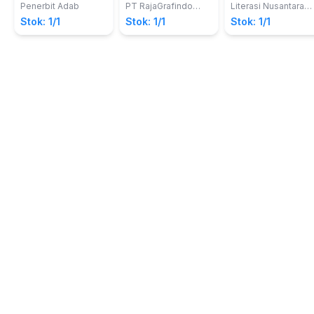
Salinding, S.H, M.H.
M.H.; Andika Dwi
dalam Usaha
Kejahatan
INDONESIA
Penerbit Adab
PT RajaGrafindo
Literasi Nusantara
Yuliardi
Persada
Abadi
Pertambangan
Stok: 1/1
Stok: 1/1
Stok: 1/1
Sumber Daya
Alam Mineral dan
Batubara