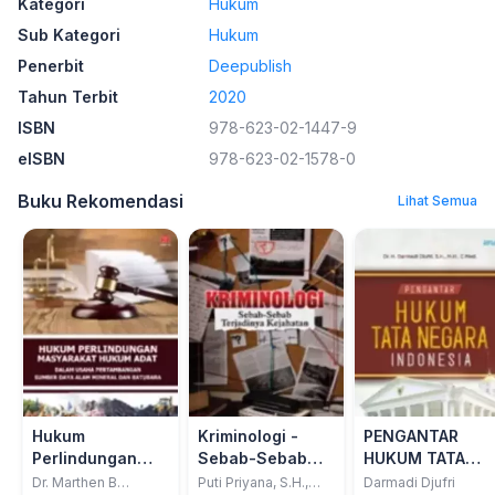
Kategori
Hukum
Sub Kategori
Hukum
Penerbit
Deepublish
Tahun Terbit
2020
ISBN
978-623-02-1447-9
eISBN
978-623-02-1578-0
Buku Rekomendasi
Lihat Semua
Hukum
Kriminologi -
PENGANTAR
Perlindungan
Sebab-Sebab
HUKUM TATA
Masyarakat
Terjadinya
NEGARA
Dr. Marthen B
Puti Priyana, S.H.,
Darmadi Djufri