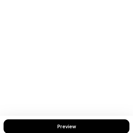
Preview
Buku Terkait
Lihat Semua