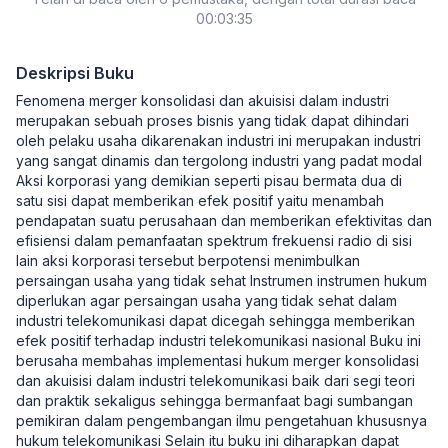
Frekuensi Radio Pada Penyelenggara Jaringan
00:03:35
Bergerak Seluler)
Deskripsi Buku
Fenomena merger konsolidasi dan akuisisi dalam industri
merupakan sebuah proses bisnis yang tidak dapat dihindari
oleh pelaku usaha dikarenakan industri ini merupakan industri
yang sangat dinamis dan tergolong industri yang padat modal
Aksi korporasi yang demikian seperti pisau bermata dua di
satu sisi dapat memberikan efek positif yaitu menambah
pendapatan suatu perusahaan dan memberikan efektivitas dan
efisiensi dalam pemanfaatan spektrum frekuensi radio di sisi
lain aksi korporasi tersebut berpotensi menimbulkan
persaingan usaha yang tidak sehat Instrumen instrumen hukum
diperlukan agar persaingan usaha yang tidak sehat dalam
industri telekomunikasi dapat dicegah sehingga memberikan
efek positif terhadap industri telekomunikasi nasional Buku ini
berusaha membahas implementasi hukum merger konsolidasi
dan akuisisi dalam industri telekomunikasi baik dari segi teori
dan praktik sekaligus sehingga bermanfaat bagi sumbangan
pemikiran dalam pengembangan ilmu pengetahuan khususnya
hukum telekomunikasi Selain itu buku ini diharapkan dapat