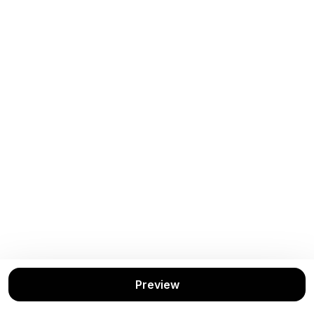
Preview
Buku Terkait
Lihat Semua