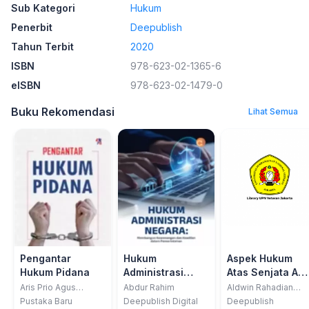
Sub Kategori
Hukum
Penerbit
Deepublish
Tahun Terbit
2020
ISBN
978-623-02-1365-6
eISBN
978-623-02-1479-0
Buku Rekomendasi
Lihat Semua
Pengantar
Hukum
Aspek Hukum
Hukum Pidana
Administrasi
Atas Senjata Api
Negara:
Bela Diri
Aris Prio Agus
Abdur Rahim
Aldwin Rahadian
Santoso, SH.,MH.;
Megantara
Membangun
Pustaka Baru
Deepublish Digital
Deepublish