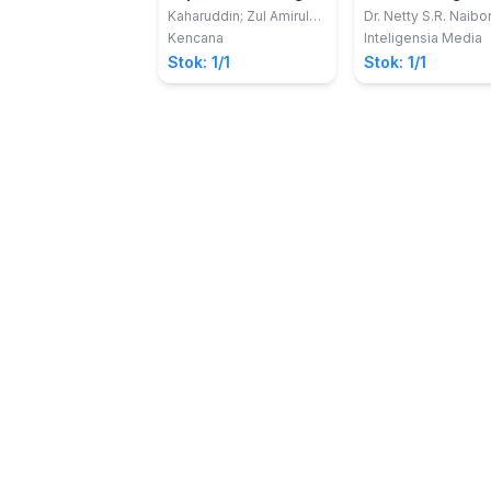
Hukum Di Era
Sistem Hukum
Kaharuddin; Zul Amirul
Dr. Netty S.R. Naibo
Haq
S.H., M.H.; Josua Har
Digitalisasi
Lingkungan di
Kencana
Inteligensia Media
S.H., M.H.
Indonesia
Stok: 1/1
Stok: 1/1