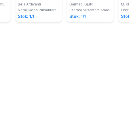
INDONESIA
HAK
rhu,
Bela Ardiyanti
Darmadi Djufri
M. K
i,
M.H.
PER
Nafal Global Nusantara
Literasi Nusantara Abadi
Lite
ANA
Stok: 1/1
Stok: 1/1
Stok
Prak
Pem
di 