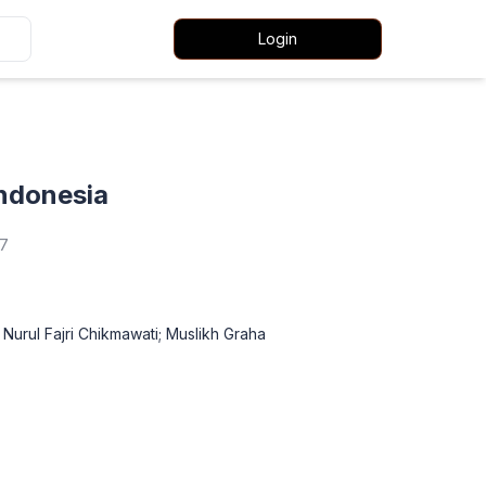
Login
ndonesia
07
urul Fajri Chikmawati; Muslikh Graha