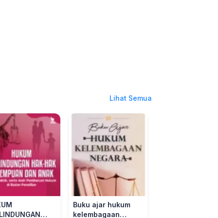
Lihat Semua
KUM
Buku ajar hukum
A Modern Law o
LINDUNGAN
kelembagaan
Nations: Pengan