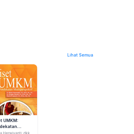
Lihat Semua
et UMKM:
dekatan
tiperspektif
da Herwiyanti; dkk