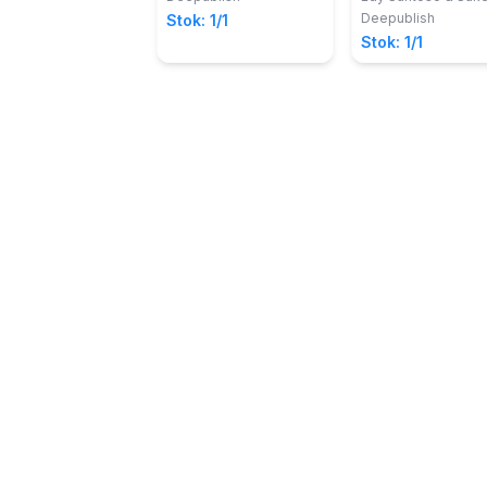
Teknologi Infor
Deepublish
Stok: 1/1
Dan Komunikasi
Stok: 1/1