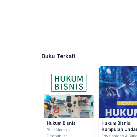
Buku Terkait
Hukum Bisnis
Hukum Bisnis:
Kumpulan Unda
Btari Mariska
Purwaamijaya
Undang Di Bida
Deepublish
Edy Santoso & Suk