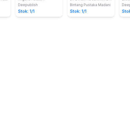
Nurhafifah Matondang
S.Sos, MM, M.Si
masi
Media
UMKM
Deepublish
Bintang Pustaka Madani
Deep
Stok: 1/1
Stok: 1/1
Stok