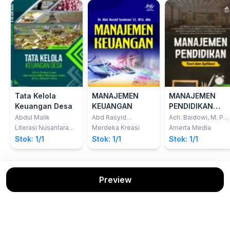
Tata Kelola
MANAJEMEN
MANAJEMEN
Keuangan Desa
KEUANGAN
PENDIDIKAN
(Teori dan
Abdul Malik
Abd Rasyid
Ach. Baidowi, M. Pd.
Syamsuri; dkk
dkk
Aplikasi)
Literasi Nusantara
Merdeka Kreasi
Amerta Media
Abadi
Stok: 1/1
Stok: 1/1
Stok: 1/1
Preview