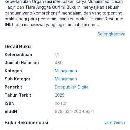
Keberlanjutan Organisasi merupakan karya Muhammad Ichsan
Hadjri dan Tiara Anggita Qurilmi. Buku ini menyajikan sebuah
panduan yang komprehensif, mendalam, dan yang terpenting,
praktis bagi para pemimpin, manajer, praktisi Human Resource
(HR), dan mahasiswa yang ingin memahami dan
...
Selengkapnya
Detail Buku
Ketersediaan
1/1
Jumlah Halaman
480
Kategori
Manajemen
Sub Kategori
Manajemen
Penerbit
Deepublish Digital
Tahun Terbit
2025
ISBN
noisbn
eISBN
978-634-200-693-1
Buku Rekomendasi
Lihat Semua