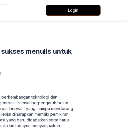
Login
t sukses menulis untuk
0
uti perkembangan teknologi dan
enerasi milenial berpengaruh besar
kreatif inovatif yang mampu mendorong
ilenial diharapkan memiliki pemikiran
asi yang baru didapatkan serta harus
 hoak dan tabayun menyampaikan