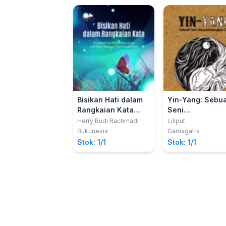
Bisikan Hati dalam
Yin-Yang: Sebu
Rangkaian Kata
Seni
(123 Sepatah Kata
Menyeimbangk
Herry Budi Rachmadi
Liliput
Mutiara Besar
Diri
Bukunesia
Gamagatra
Artinya untuk dapat
Stok: 1/1
Stok: 1/1
Mengubah Dunia
Menjadi Nyata)