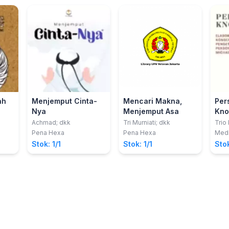
ah
Menjemput Cinta-
Mencari Makna,
Per
Nya
Menjemput Asa
Kno
an
Achmad; dkk
Tri Murniati; dkk
Trio 
Pena Hexa
Pena Hexa
Medi
Stok: 1/1
Stok: 1/1
Stok