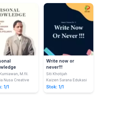
sonal
Write now or
Cara Benar untu
wledge
never!!!
Gagal
Kurniawan, M.fil.
Siti Khotijah
Phobi Kevin; Roni P
a Nusa Creative
Kaizen Sarana Edukasi
Penerbit Adab
: 1/1
Stok: 1/1
Stok: 1/1