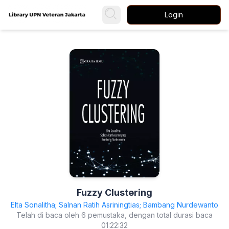
Login
Fuzzy Clustering
Elta Sonalitha; Salnan Ratih Asriningtias; Bambang Nurdewanto
Telah di baca oleh 6 pemustaka, dengan total durasi baca
01:22:32