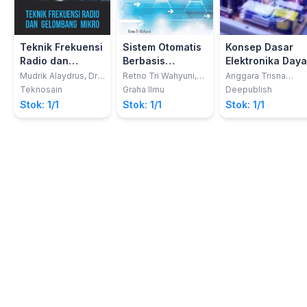
Teknik Frekuensi
Sistem Otomatis
Konsep Dasar
Radio dan
Berbasis
Elektronika Daya
Gelombang
Programmable
Mudrik Alaydrus, Dr.,
Retno Tri Wahyuni,
Anggara Trisna
Ing
ST., M.T.; Mauridhi
Nugraha; Rachma
Mikro
Logic Controler
Teknosain
Graha Ilmu
Deepublish
Hery Purnomo, Prof.,
Prilian Eviningsih
(PLC)
Stok: 1/1
Stok: 1/1
Stok: 1/1
Ir., M.Eng., Ph.D