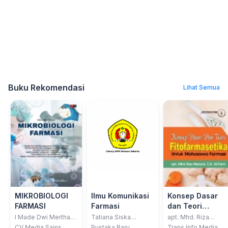
Buku Rekomendasi
Lihat Semua
MIKROBIOLOGI
Ilmu Komunikasi
Konsep Dasar
FARMASI
Farmasi
dan Teori
Fitofarmasetika
I Made Dwi Mertha
Tatiana Siska
apt. Mhd. Riza
Adnyana; dkk
Wardani, M.Farm.
Marjoni, S.Si.,
untuk
CV Media Sains
Pustaka Baru
Trans Info Media