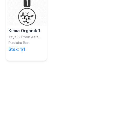
Kimia Organik 1
Yaya Sulthon Aziz
,dan Tatiana Siska
Pustaka Baru
Wardani
Stok: 1/1