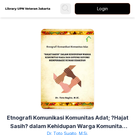
Login
Etnografi Komunikasi Komunitas Adat; ?Hajat
Sasih? dalam Kehidupan Warga Komunitas
Dr. Toto Sugito, M.Si.
Naga dan Gotong Royong Memperbaiki Rumah