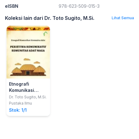
eISBN
978-623-509-015-3
Koleksi lain dari Dr. Toto Sugito, M.Si.
Lihat Semua
Etnografi
Komunikasi
Komunitas Adat;
Dr. Toto Sugito, M.Si.
Peristiwa
Pustaka Ilmu
Komunikatif
Stok: 1/1
Komunitas Adat
Naga