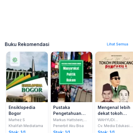
Buku Rekomendasi
Lihat Semua
Ensiklopedia
Pustaka
Mengenal lebih
Bogor
Pengetahuan
dekat tokoh
Umum :
perancang
Marhez S
Markus Hattstein;
WAHYUDI
Christoph Marx
WIJAYANTO
Masyarakat -
Pancasila
Khalifah Mediatama
Penerbit Aku Bisa
Cv. Media Edukasi
Creative
Politik - Hukum
Stok: 1/1
Stok: 1/1
Stok: 1/1