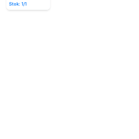
Abadi
Kualitas Hidup)
Stok: 1/1