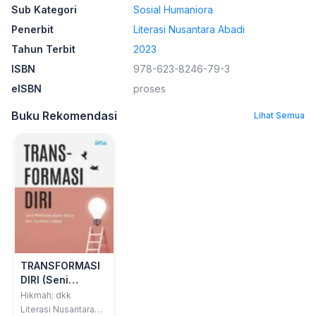
Sub Kategori
Sosial Humaniora
Penerbit
Literasi Nusantara Abadi
Tahun Terbit
2023
ISBN
978-623-8246-79-3
eISBN
proses
Buku Rekomendasi
Lihat Semua
TRANSFORMASI
DIRI (Seni
Meningkatkan
Hikmah; dkk
Value dan
Literasi Nusantara