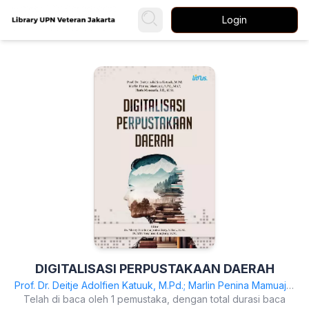
Login
DIGITALISASI PERPUSTAKAAN DAERAH
Prof. Dr. Deitje Adolfien Katuuk, M.Pd.; Marlin Penina Mamuaja,
Telah di baca oleh 1 pemustaka, dengan total durasi baca
S.Pd., MAP.; Haris Monoarfa, SE.,M.Si.