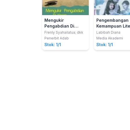
Mengukir
Pengembangan
Pengabdian Di
Kemampuan Lite
Negeri Ihamahu
Anak; Strategi
Frenly Syahailatua; dkk
Labibah Diana
Mengembangka
Penerbit Adab
Media Akademi
Kemampuan Lite
Stok: 1/1
Stok: 1/1
Melalui Kegiata
Belajar Mengaja