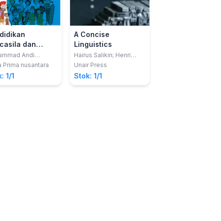
didikan
A Concise
Buku Pintar Soal
casila dan
Linguistics
AKM SMA Bahas
arganegaraan
Inggris SMA/MA
ammad Andi
Hairus Salikin; Henri
Yudha Nirmala, S.S.
iawan
Faturochman
uk siswa SMP
a Prima nusantara
Unair Press
Hijaz Pustaka Mandir
: 1/1
Stok: 1/1
Stok: 1/1