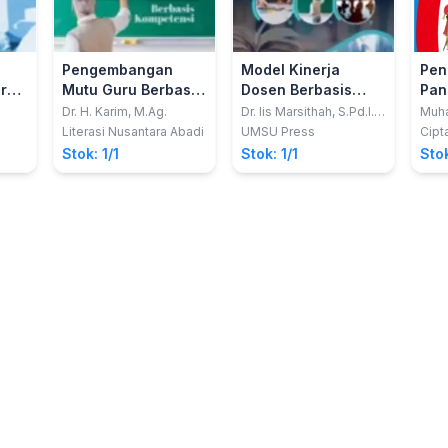
Pengembangan
Model Kinerja
Pen
rasi
Mutu Guru Berbasis
Dosen Berbasis
Pan
Kompetensi
Kearifan Lokal
kew
Dr. H. Karim, M.Ag.
Dr. Iis Marsithah, S.Pd.I.,
Muh
M.Pd.
Kurn
n
unt
Literasi Nusantara Abadi
UMSU Press
Cipt
rasi
Stok: 1/1
Stok: 1/1
Stok
n
r