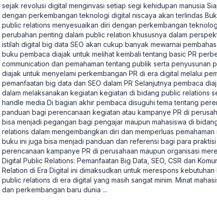
sejak revolusi digital menginvasi setiap segi kehidupan manusia Si
dengan perkembangan teknologi digital niscaya akan terlindas Bu
public relations menyesuaikan diri dengan perkembangan teknolog
perubahan penting dalam public relation khususnya dalam perspekt
istilah digital big data SEO akan cukup banyak mewarnai pembahasa
buku pembaca diajak untuk melihat kembali tentang basic PR per
communication dan pemahaman tentang publik serta penyusunan p
diajak untuk menyelami perkembangan PR di era digital melalui pem
pemanfaatan big data dan SEO dalam PR Selanjutnya pembaca di
dalam melaksanakan kegiatan kegiatan di bidang public relations s
handle media Di bagian akhir pembaca disuguhi tema tentang per
panduan bagi perencanaan kegiatan atau kampanye PR di perusaha
bisa menjadi pegangan bagi pengajar maupun mahasiswa di bidang
relations dalam mengembangkan diri dan memperluas pemahaman mer
buku ini juga bisa menjadi panduan dan referensi bagi para prakt
perencanaan kampanye PR di perusahaan maupun organisasi mere
Digital Public Relations: Pemanfaatan Big Data, SEO, CSR dan Komun
Relation di Era Digital ini dimaksudkan untuk merespons kebutuhan 
public relations di era digital yang masih sangat minim. Minat mahasi
dan perkembangan baru dunia
...