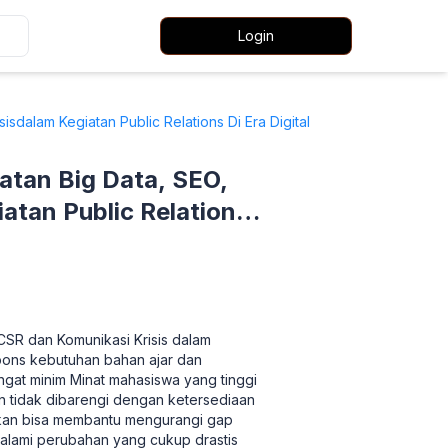
Login
alam Kegiatan Public Relations Di Era Digital
tan Big Data, SEO,
atan Public Relations
7
CSR dan Komunikasi Krisis dalam
espons kebutuhan bahan ajar dan
sangat minim Minat mahasiswa yang tinggi
on tidak dibarengi dengan ketersediaan
pkan bisa membantu mengurangi gap
galami perubahan yang cukup drastis