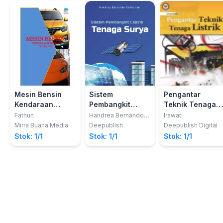
Mesin Bensin
Sistem
Pengantar
Kendaraan
Pembangkit
Teknik Tenaga
Ringan
Listrik Tenaga
Listrik
Fathun
Handrea Bernando
Irawati
Tambunan
Surya
Mirra Buana Media
Deepublish
Deepublish Digital
Stok: 1/1
Stok: 1/1
Stok: 1/1