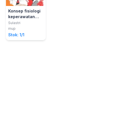
Konsep fisiologi
keperawatan
maternitas
Sulastri
mup
Stok: 1/1