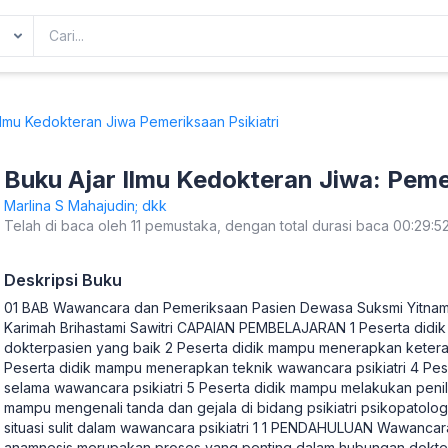
Ilmu Kedokteran Jiwa Pemeriksaan Psikiatri
Buku Ajar Ilmu Kedokteran Jiwa: Pemer
Marlina S Mahajudin; dkk
Telah di baca oleh 11 pemustaka, dengan total durasi baca 00:29:5
Deskripsi Buku
01 BAB Wawancara dan Pemeriksaan Pasien Dewasa Suksmi Yitnamur
Karimah Brihastami Sawitri CAPAIAN PEMBELAJARAN 1 Peserta di
dokterpasien yang baik 2 Peserta didik mampu menerapkan ketera
Peserta didik mampu menerapkan teknik wawancara psikiatri 4 Pes
selama wawancara psikiatri 5 Peserta didik mampu melakukan penilai
mampu mengenali tanda dan gejala di bidang psikiatri psikopatolo
situasi sulit dalam wawancara psikiatri 1 1 PENDAHULUAN Wawancar
anamnesis merupakan proses yang penting dalam hubungan dokt