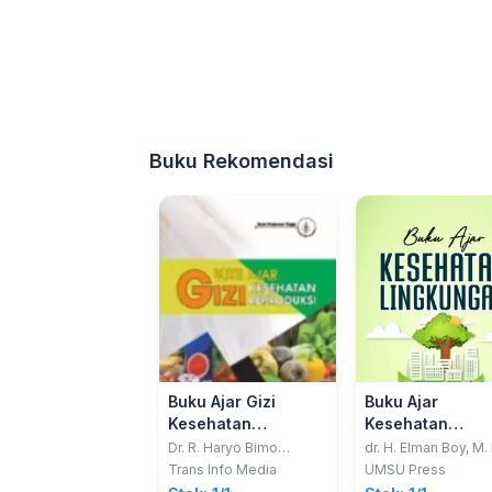
Buku Rekomendasi
Buku Ajar Gizi
Buku Ajar
Kesehatan
Kesehatan
Reproduksi
Lingkungan
Dr. R. Haryo Bimo
dr. H. Elman Boy, M.
Setiarto, S.Si., M.Si.; Dr.
Sp.KKLP, FIS-PH, FI
Trans Info Media
UMSU Press
Marni Br Karo, S.Tr.Keb.,
CM, AIFO-K