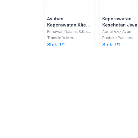
Asuhan
Keperawatan
Keperawatan Klien
Kesehatan Jiwa
dengan Gangguan
Ermawati Dalami, S.Kp;
Abdul Aziz Azari
dkk.
Jiwa
Trans Info Media
Pustaka Panasea
Stok: 1/1
Stok: 1/1