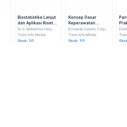
Biostatistika Lanjut
Konsep Dasar
Pan
dan Aplikasi Riset
Keperawatan
Prak
(Kajian Medikal
Kesehatan Jiwa
Kep
Dr. Ir. Wilhelmus Hary
Ermawati Dalami, S.Kp;
Karti
Susilo, MM, IAI; Prof. Dr.
dkk.
Wija
Bedah pada Ilmu
Trans Info Media
Trans Info Media
Tran
M. Havidz Aima, MS;
S.Ke
Keperawatan
Stok: 1/1
Stok: 1/1
Stok
Fitriana Suprapti, MAN
dengan Analisis Uji
Beda, Regresi Linier
Berganda dan
Regresi Logistik
Aplikasi Program
SPSS)