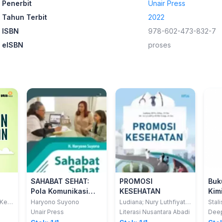
Penerbit
Unair Press
Tahun Terbit
2022
ISBN
978-602-473-832-7
eISBN
proses
SAHABAT SEHAT:
PROMOSI
Buk
Pola Komunikasi
KESEHATAN
Kimi
Ideal dan Dokter
Tek
 Kes,
Haryono Suyono
Ludiana; Nury Luthfiyatil
Stal
S-
Fitri
Dambaan Pasien
Lab
Unair Press
Literasi Nusantara Abadi
Deep