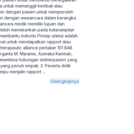
ya untuk memanggil kembali atau
kter dengan pasien untuk memperoleh
ukan dengan wawancara dalam kerangka
ncara medik memiliki tujuan dan
 lebih menekankan pada keterampilan
membantu individu Prinsip utama adalah
rbal untuk mendapatkan rapport atau
erapeutic alliance pertalian 101 BAB
arita M. Maramis, Azimatul Karimah,
u membina hubungan dokterpasien yang
yang penuh empati. 3. Peserta didik
ampu menjalin rapport
...
Selengkapnya