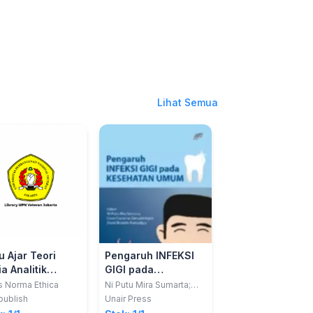
Lihat Semua
u Ajar Teori
Pengaruh INFEKSI
Buku Ajar
a Analitik
GIGI pada
Manajemen
nologi
KESEHATAN UMUM
Komplikasi Pasi
is Norma Ethica
Ni Putu Mira Sumarta;
Cholina Trisa Sirega
Coen Pramono D; David
oratorium Medis
Hemodialisa
ublish
Unair Press
Deepublish
Buntoro Kamadjaja