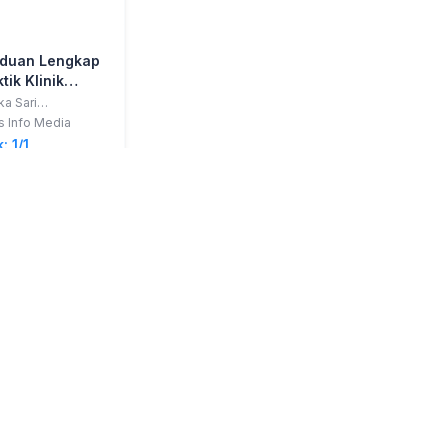
duan Lengkap
tik Klinik
erawatan Jiwa
ka Sari
yaningsih,
s Info Media
p.,Ners
: 1/1