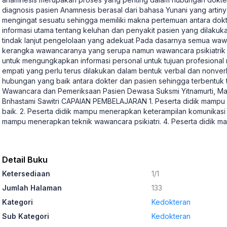
diagnosis pasien Anamnesis berasal dari bahasa Yunani yang artin
mengingat sesuatu sehingga memiliki makna pertemuan antara do
informasi utama tentang keluhan dan penyakit pasien yang dilak
tindak lanjut pengelolaan yang adekuat Pada dasarnya semua wawa
kerangka wawancaranya yang serupa namun wawancara psikiatrik
untuk mengungkapkan informasi personal untuk tujuan profesional 
empati yang perlu terus dilakukan dalam bentuk verbal dan nonve
hubungan yang baik antara dokter dan pasien sehingga terbentuk th
Wawancara dan Pemeriksaan Pasien Dewasa Suksmi Yitnamurti, Marg
Brihastami Sawitri CAPAIAN PEMBELAJARAN 1. Peserta didik mamp
baik. 2. Peserta didik mampu menerapkan keterampilan komunikasi 
mampu menerapkan teknik wawancara psikiatri. 4. Peserta didik m
Detail Buku
Ketersediaan
1/1
Jumlah Halaman
133
Kategori
Kedokteran
Sub Kategori
Kedokteran