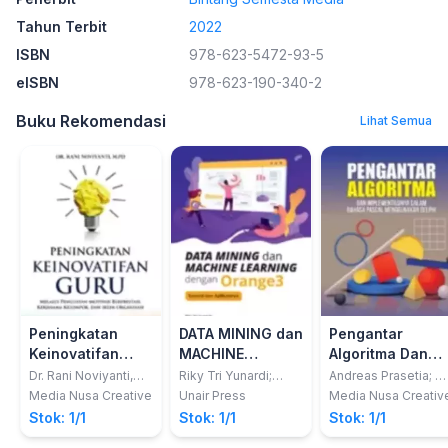
Tahun Terbit
2022
ISBN
978-623-5472-93-5
eISBN
978-623-190-340-2
Buku Rekomendasi
Lihat Semua
Peningkatan
DATA MINING dan
Pengantar
Keinovatifan
MACHINE
Algoritma Dan
Guru Melalui
LEARNING
Implementasiny
Dr. Rani Noviyanti,
Riky Tri Yunardi;
Andreas Prasetia; M
M.Pd.
Nasa Zata Dina
Nur Sulaiman
Penguatan
dengan Orange3
dalam Bahasa
Media Nusa Creative
Unair Press
Media Nusa Creativ
Motivasi
Tutorial dan
Pascal
Stok: 1/1
Stok: 1/1
Stok: 1/1
Berprestasi,
Aplikasinya
Menggunakan