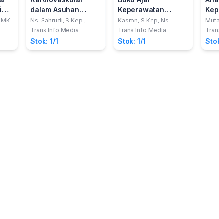
i
dalam Asuhan
Keperawatan
Kep
wa
Keperawatan
Sistem
Pas
 AMK
Ns. Sahrudi, S.Kep.,
Kasron, S.Kep, Ns
Muta
M.Kep., Sp.Kep.MB.; Ns.
M.Ke
Medikal Bedah -
Kardiovaskuler
Sis
Trans Info Media
Trans Info Media
Tran
Akhyarul Anam, S.Kep.,
dengan Pendekatan
Kar
Stok: 1/1
Stok: 1/1
Stok
M.Kep.
Mind Mapping SDKI,
(De
SLKI dan SIKI
Pen
Mod
Roy