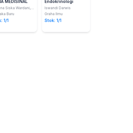
IA MEDISINAL
Endokrinologi
Buku Ajar Kelain
Tiroid
ana Siska Wardani,
Iswandi Darwis
 Ayu Irma
aka Baru
Graha Ilmu
Azamris
tasari, S.Si.,
Deepublish
: 1/1
Stok: 1/1
arm.Sci., apt. Rony
Stok: 1/1
anto