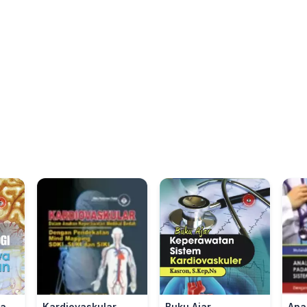
ka
Kardiovaskular
Buku Ajar
Ana