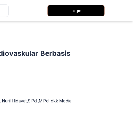
Login
diovaskular Berbasis
5
 Nuril Hidayat,S.Pd.,M.Pd; dkk Media