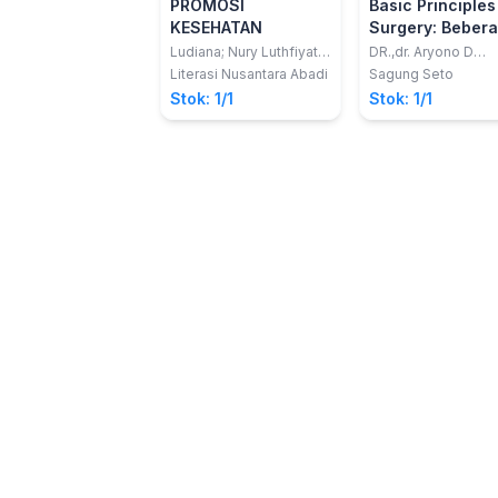
PROMOSI
Basic Principles
KESEHATAN
Surgery: Beber
Prinsip Acute C
Ludiana; Nury Luthfiyatil
DR.,dr. Aryono D
Fitri
Pusponegoro SpB (
Surgery Edisi 2
Literasi Nusantara Abadi
Sagung Seto
BD., FICS., FRCSEd 
Stok: 1/1
Stok: 1/1
Hom).;Professor
Emeritus