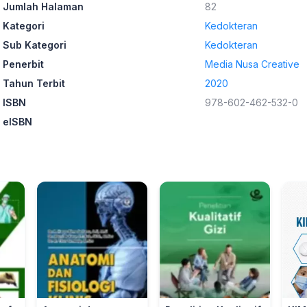
Jumlah Halaman
82
Kategori
Kedokteran
Sub Kategori
Kedokteran
Penerbit
Media Nusa Creative
Tahun Terbit
2020
ISBN
978-602-462-532-0
eISBN