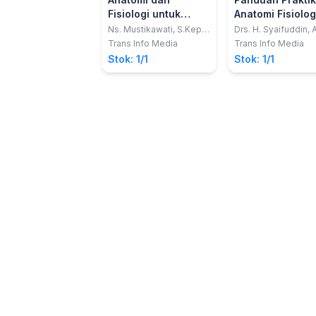
Fisiologi untuk
Anatomi Fisiolog
Keperawatan -
untuk Mahasis
Ns. Mustikawati, S.Kep.,
Drs. H. Syaifuddin,
M.Kes
Ringkasan dan
Keperawatan
Trans Info Media
Trans Info Media
Latihan Soal
Stok: 1/1
Stok: 1/1