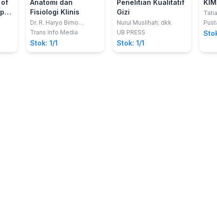
 of
Anatomi dan
Penelitian Kualitatif
KIM
apa
Fisiologi Klinis
Gizi
Tati
Desy
are
Dr. R. Haryo Bimo
Nurul Muslihah; dkk
Pust
Perma
K)
Setiarto, S.Si, M.Si.; Dr.
Trans Info Media
UB PRESS
Stok
M.Ph
(Ad
Marni Br Karo, S.Tr.Keb,
Stok: 1/1
Stok: 1/1
Seti
SKM., M.Kes.; Dr. dr.
Titus Tambaip, M.Kes.