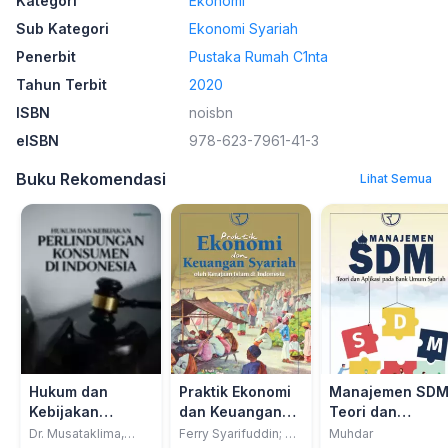
Kategori
Ekonomi
Sub Kategori
Ekonomi Syariah
Penerbit
Pustaka Rumah C1nta
Tahun Terbit
2020
ISBN
noisbn
eISBN
978-623-7961-41-3
Buku Rekomendasi
Lihat Semua
Hukum dan
Praktik Ekonomi
Manajemen SDM
Kebijakan
dan Keuangan
Teori dan
Perlindungan
Syariah oleh
Aplikasi Pada
Dr. Musataklima,
Ferry Syarifuddin; Ali
Muhdar