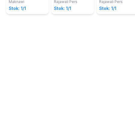
S.H.I., M.S.I.
Sakti
Konsumen di
Kerajaan Islam di
Bank Umum
Maknawi
Rajawali Pers
Rajawali Pers
Indonesia
Indonesia
Syariah
Stok: 1/1
Stok: 1/1
Stok: 1/1