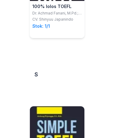
100% lolos TOEFL
Dr. Achmad Fanani, M.Pd.;
Maisarah, S.S., M.Si.
CV. Shinyuu Japanindo
Stok: 1/1
S