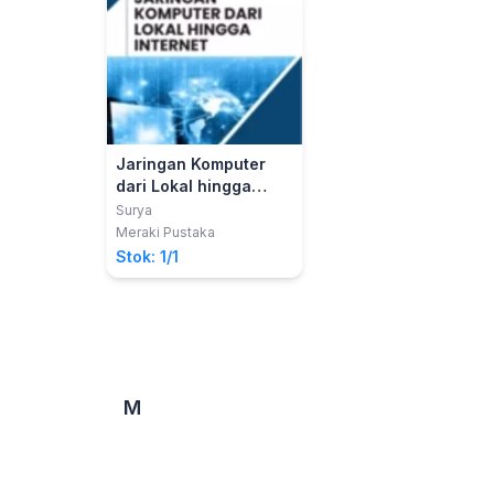
Jaringan Komputer
dari Lokal hingga
Internet
Surya
Meraki Pustaka
Stok: 1/1
M