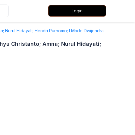
Login
na; Nurul Hidayati; Hendri Purnomo; I Made Dwijendra
hyu Christanto; Amna; Nurul Hidayati;