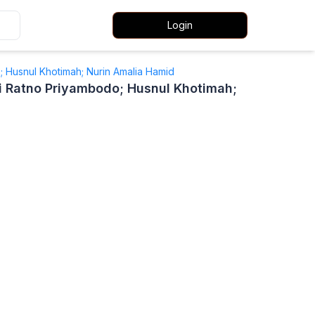
Login
; Husnul Khotimah; Nurin Amalia Hamid
wi Ratno Priyambodo; Husnul Khotimah;