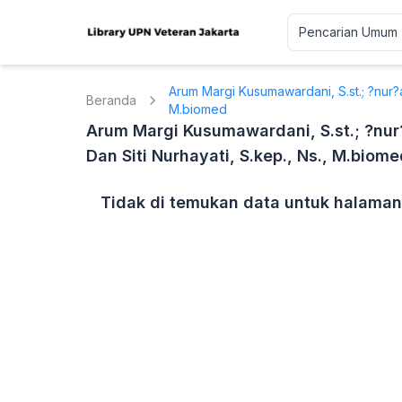
Arum Margi Kusumawardani, S.st.; ?nur?ain
Beranda
M.biomed
Arum Margi Kusumawardani, S.st.; ?nur?a
Dan Siti Nurhayati, S.kep., Ns., M.biom
Tidak di temukan data untuk halaman 