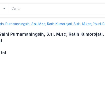
i Purnamaningsih, S.si, M.sc; Ratih Kumorojati, S.sit., M.kes; ?budi Ra
ini Purnamaningsih, S.si, M.sc; Ratih Kumorojati, S
ed
ini.