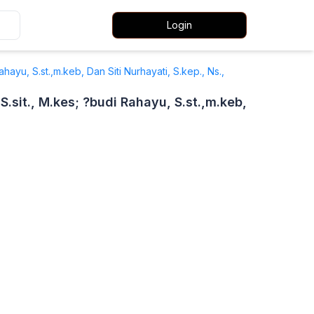
Login
hayu, S.st.,m.keb, Dan Siti Nurhayati, S.kep., Ns.,
.sit., M.kes; ?budi Rahayu, S.st.,m.keb,