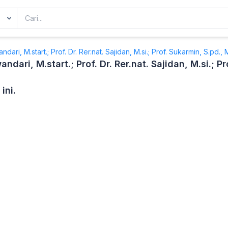
ndari, M.start.; Prof. Dr. Rer.nat. Sajidan, M.si.; Prof. Sukarmin, S.pd., M
andari, M.start.; Prof. Dr. Rer.nat. Sajidan, M.si.; Pr
ini.