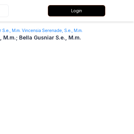
Login
ar S.e., M.m. Vincensia Serenade, S.e., M.m.
, M.m.; Bella Gusniar S.e., M.m.