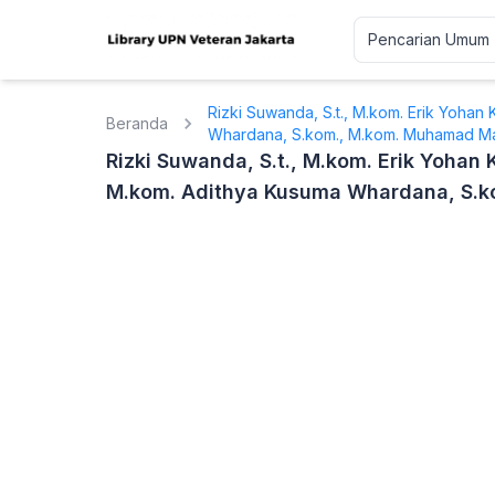
Rizki Suwanda, S.t., M.kom. Erik Yohan K
Beranda
Whardana, S.kom., M.kom. Muhamad Masj
Rizki Suwanda, S.t., M.kom. Erik Yohan K
M.kom. Adithya Kusuma Whardana, S.ko