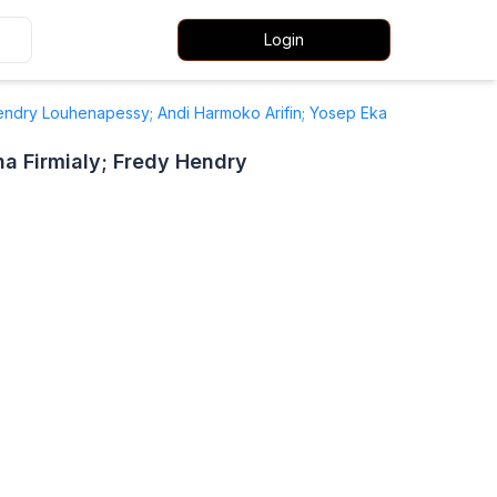
Login
y Hendry Louhenapessy; Andi Harmoko Arifin; Yosep Eka
na Firmialy; Fredy Hendry