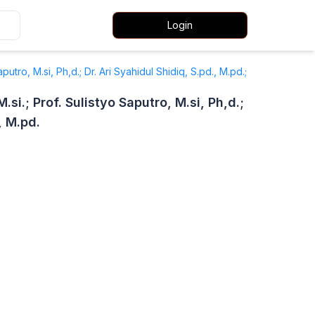
Login
 Saputro, M.si, Ph,d.; Dr. Ari Syahidul Shidiq, S.pd., M.pd.;
 M.si.; Prof. Sulistyo Saputro, M.si, Ph,d.;
, M.pd.