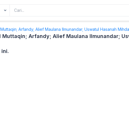
 Muttaqin; Arfandy; Alief Maulana Ilmunandar; Uswatul Hasanah Mihda
l Muttaqin; Arfandy; Alief Maulana Ilmunandar; U
ini.