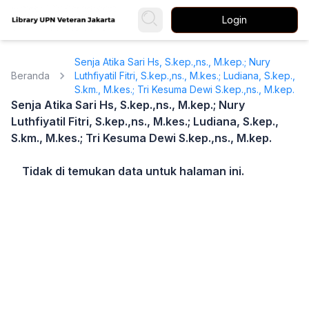
Login
Senja Atika Sari Hs, S.kep.,ns., M.kep.; Nury
Beranda
Luthfiyatil Fitri, S.kep.,ns., M.kes.; Ludiana, S.kep.,
S.km., M.kes.; Tri Kesuma Dewi S.kep.,ns., M.kep.
Senja Atika Sari Hs, S.kep.,ns., M.kep.; Nury
Luthfiyatil Fitri, S.kep.,ns., M.kes.; Ludiana, S.kep.,
S.km., M.kes.; Tri Kesuma Dewi S.kep.,ns., M.kep.
Tidak di temukan data untuk halaman ini.