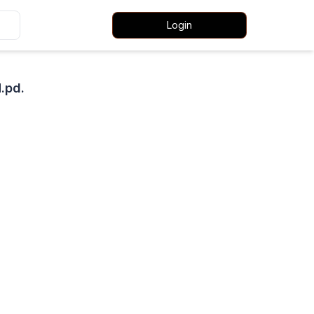
Login
M.pd.