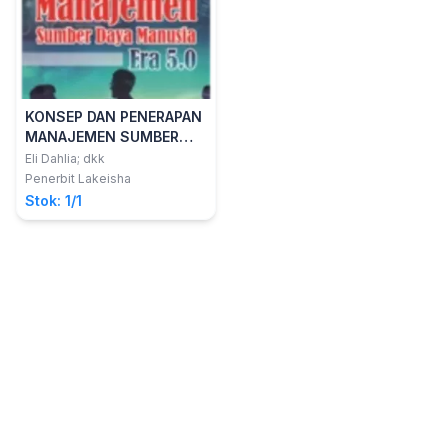
KONSEP DAN PENERAPAN
MANAJEMEN SUMBER
DAYA MANUSIA ERA 5.0
Eli Dahlia; dkk
Penerbit Lakeisha
Stok: 1/1