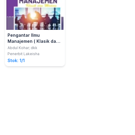
Pengantar Ilmu
Manajemen ( Klasik dan
Modern )
Abdul Kohar; dkk
Penerbit Lakeisha
Stok: 1/1