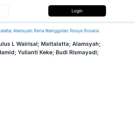
Login
ttalatta; Alamsyah; Rena Nainggolan; Rosye Rosaria
ulus L Wairisal; Mattalatta; Alamsyah;
amid; Yulianti Keke; Budi Rismayadi;