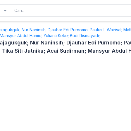
Rajagukguk; Nur Naninsih; Djauhar Edi Purnomo; Paulus L Wairisal; Ma
; Mansyur Abdul Hamid; Yulianti Keke; Budi Rismayadi;
Rajagukguk; Nur Naninsih; Djauhar Edi Purnomo; Pa
Tika Siti Jatnika; Acai Sudirman; Mansyur Abdul H