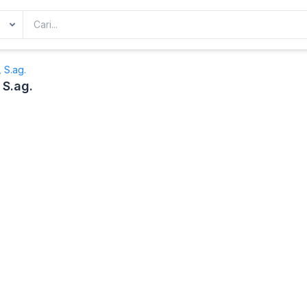
 S.ag.
S.ag.