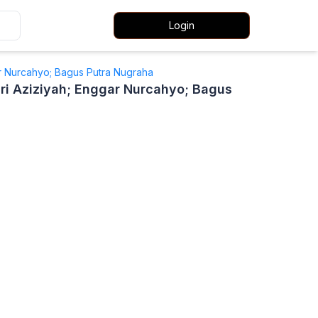
Login
ar Nurcahyo; Bagus Putra Nugraha
sri Aziziyah; Enggar Nurcahyo; Bagus