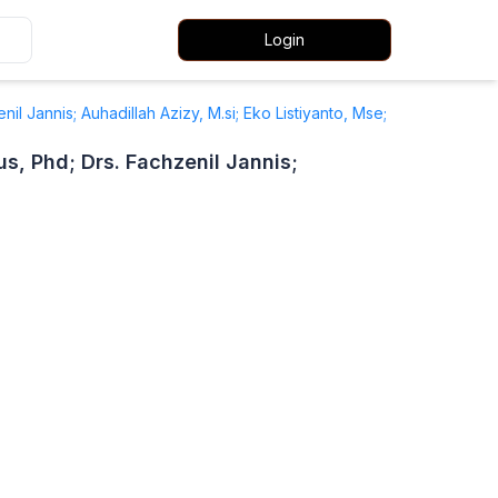
Login
nil Jannis; Auhadillah Azizy, M.si; Eko Listiyanto, Mse;
us, Phd; Drs. Fachzenil Jannis;