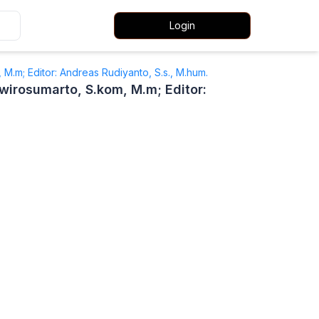
Login
m, M.m; Editor: Andreas Rudiyanto, S.s., M.hum.
Pawirosumarto, S.kom, M.m; Editor: