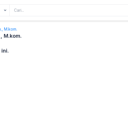
., M.kom.
, M.kom.
ini.